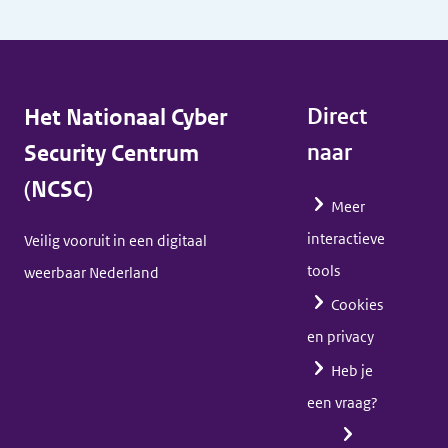
n
J
u
s
Het Nationaal Cyber
Direct
t
Security Centrum
naar
i
(NCSC)
t
Meer
i
interactieve
Veilig vooruit in een digitaal
e
tools
weerbaar Nederland
e
Cookies
n
en privacy
V
Heb je
e
een vraag?
i