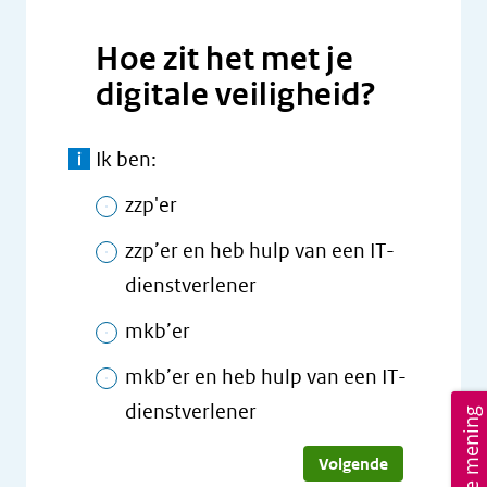
S
e
e
Hoe zit het met je
n
c
digitale veiligheid?
l
u
i
r
Ik ben:
j
i
zzp'er
s
t
t
zzp’er en heb hulp van een IT-
y
dienstverlener
C
e
mkb’er
n
mkb’er en heb hulp van een IT-
t
dienstverlener
Geef je mening
r
Volgende
u